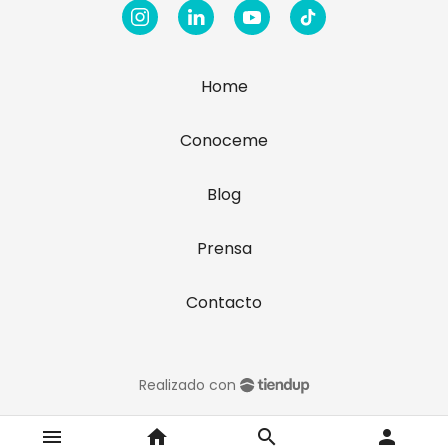
Home
Conoceme
Blog
Prensa
Contacto
Realizado con
menu
home
search
person