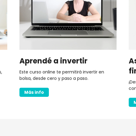
Aprendé a invertir
A
f
,
Este curso online te permitirá invertir en
bolsa, desde cero y paso a paso.
¡De
con
Más info